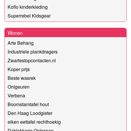
Koflo kinderkleding
Superrebel Kidsgear
Wonen
Arte Behang
Industriele plankdragers
Zwartestopcontacten.nl
Koper prijs
Beste wasrek
Ontgeuren
Verbena
Boomstamtafel hout
Den Haag Loodgieter
eiken eettafel rechthoekig
Daklekkage Oplossen