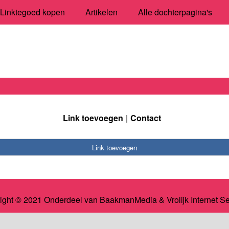
Linktegoed kopen
Artikelen
Alle dochterpagina's
Link toevoegen
Contact
Link toevoegen
ight © 2021 Onderdeel van
BaakmanMedia
&
Vrolijk Internet S