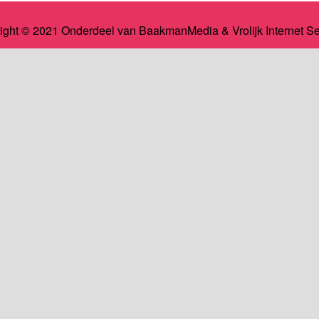
ight © 2021 Onderdeel van
BaakmanMedia
&
Vrolijk Internet S