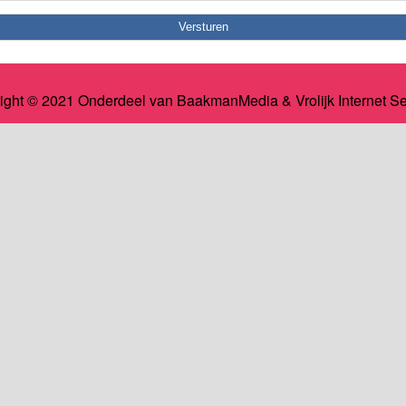
ight © 2021 Onderdeel van
BaakmanMedia
&
Vrolijk Internet S