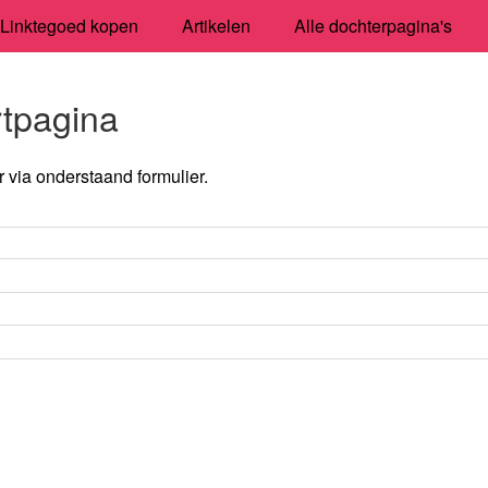
Linktegoed kopen
Artikelen
Alle dochterpagina's
rtpagina
via onderstaand formulier.